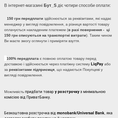
В інтернет-магазині
Бут_S
діє чотири способи оплати:
150 грн передплати
здійснюється за реквізитами, які надає
менеджер у вигляді повідомлення, а різниця вартості товару
оплачується накладеним платежем (
в разі повернення - ці
150 грн списуються на транспортні витрати
). Таким чином
Ви маєте змогу оглянути і приміряти взуття.
100% передплата
є повною оплатою товару перед
LiqPay
доставкою і здійснюється через платіжну систему
або
за
реквізитами підприємця
, що надаються Покупцеві у
вигляді повідомлення.
придбати товар
у розстрочку
з мінімальною
Можливість
комісією від ПриватБанку.
Безкоштовна розстрочка від
monobank/Universal Bank
, яка