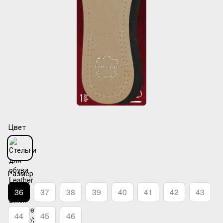
Цвет
Размер
36
37
38
39
40
41
42
43
44
45
46