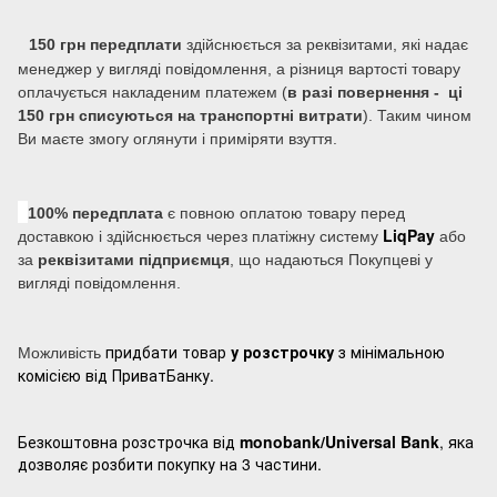
150 грн передплати
здійснюється за реквізитами, які надає
менеджер у вигляді повідомлення, а різниця вартості товару
оплачується накладеним платежем (
в разі повернення - ці
150 грн списуються на транспортні витрати
). Таким чином
Ви маєте змогу оглянути і приміряти взуття.
100% передплата
є повною оплатою товару перед
LiqPay
доставкою і здійснюється через платіжну систему
або
за
реквізитами підприємця
, що надаються Покупцеві у
вигляді повідомлення.
придбати товар
у розстрочку
з мінімальною
Можливість
комісією від ПриватБанку.
Безкоштовна розстрочка від
monobank/Universal Bank
, яка
дозволяє розбити покупку на 3 частини.