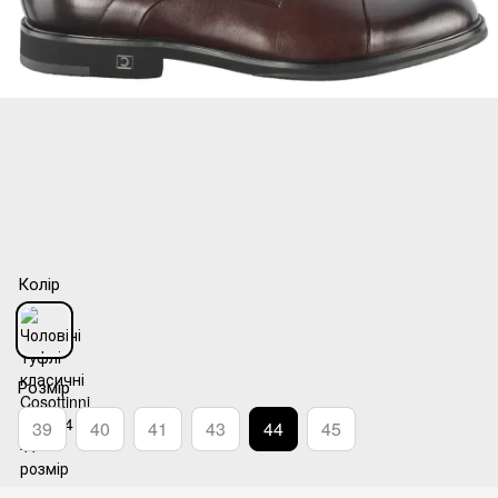
Колір
Розмір
39
40
41
43
44
45