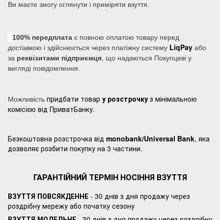
Ви маєте змогу оглянути і приміряти взуття.
100% передплата
є повною оплатою товару перед
LiqPay
доставкою і здійснюється через платіжну систему
або
за
реквізитами підприємця
, що надаються Покупцеві у
вигляді повідомлення.
придбати товар
у розстрочку
з мінімальною
Можливість
комісією від ПриватБанку.
Безкоштовна розстрочка від
monobank/Universal Bank
, яка
дозволяє розбити покупку на 3 частини.
ГАРАНТІЙНИЙ ТЕРМІН НОСІННЯ ВЗУТТЯ
ВЗУТТЯ ПОВСЯКДЕННЕ
- 30 днів з дня продажу через
роздрібну мережу або початку сезону
ВЗУТТЯ МОДЕЛЬНЕ
- 30 днів з дня продажу через роздрібну