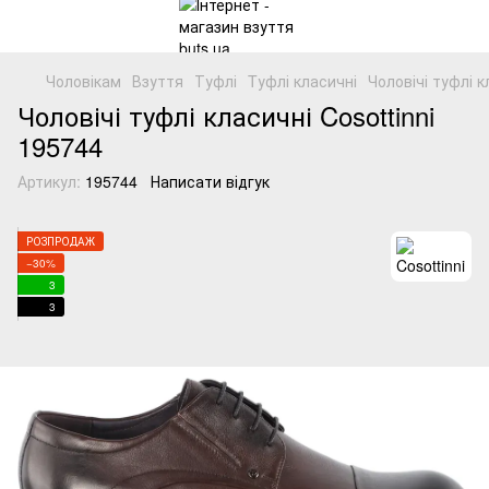
Чоловікам
Взуття
Туфлі
Tуфлі класичні
Чоловічі туфлі 
Чоловічі туфлі класичні Cosottinni
195744
Артикул:
195744
Написати відгук
РОЗПРОДАЖ
−30%
3
3