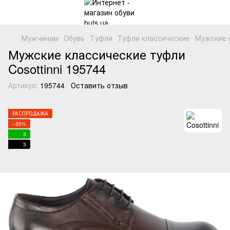
Мужчинам
Обувь
Туфли
Tуфли классические
Мужские к
Мужские классические туфли
Cosottinni 195744
Артикул:
195744
Оставить отзыв
РАСПРОДАЖА
−30%
3
3