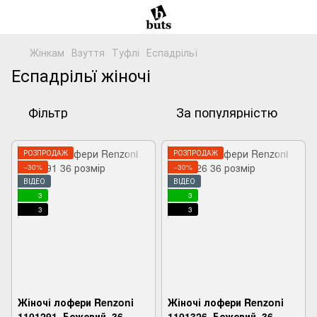
Жінкам
Взуття
Туфлі
Еспадрільї
Еспадрільї жіночі
Фільтр
За популярністю
РОЗПРОДАЖ
РОЗПРОДАЖ
−30%
−30%
ВІДЕО
ВІДЕО
3
3
3
3
Жіночі лофери Renzoni
Жіночі лофери Renzoni
1101291, Бежевий, 36,
1101326, Бежевий, 36,