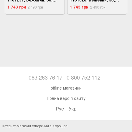
2999860756937
2999860761849
1 743 грн
1 743 грн
2 490 грн
2 490 грн
063 263 76 17
0 800 752 112
offline магазини
Повна версія сайту
Рус
Укр
Інтернет-магазин створений з Хорошоп