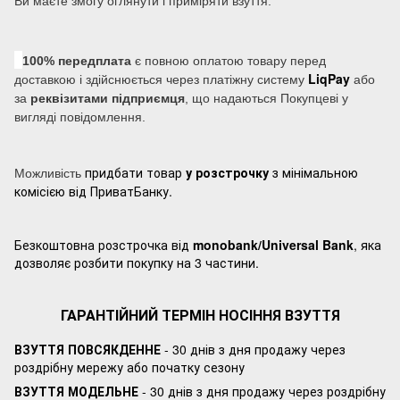
Ви маєте змогу оглянути і приміряти взуття.
100% передплата
є повною оплатою товару перед
LiqPay
доставкою і здійснюється через платіжну систему
або
за
реквізитами підприємця
, що надаються Покупцеві у
вигляді повідомлення.
придбати товар
у розстрочку
з мінімальною
Можливість
комісією від ПриватБанку.
Безкоштовна розстрочка від
monobank/Universal Bank
, яка
дозволяє розбити покупку на 3 частини.
ГАРАНТІЙНИЙ ТЕРМІН НОСІННЯ ВЗУТТЯ
ВЗУТТЯ ПОВСЯКДЕННЕ
- 30 днів з дня продажу через
роздрібну мережу або початку сезону
ВЗУТТЯ МОДЕЛЬНЕ
- 30 днів з дня продажу через роздрібну