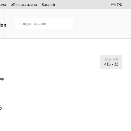
Рус
Укр
рама
offline магазини
Вакансії
Артикул
415 - 32
лір