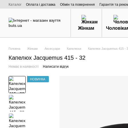
Перейти к основному контенту
Каталог
Оплата і доставка
Обмін та повернення
Гарантія та реко
Договір публічної оферти
Про нас
Жінкам
Чоловіка
Головна
Жінкам
Аксесуари
Капелюхи
Капелюх Jacquemus 415 - 3
Капелюх Jacquemus 415 - 32
Немає в наявності
Написати відгук
НОВИНКА