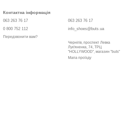
Контактна інформація
063 263 76 17
063 263 76 17
0 800 752 112
info_shoes@buts.ua
Передзвонити вам?
Чернігів, проспект Левка
Лук'яненка, 74, ТРЦ
"HOLLYWOOD", магазин "buts"
Мапа проїзду