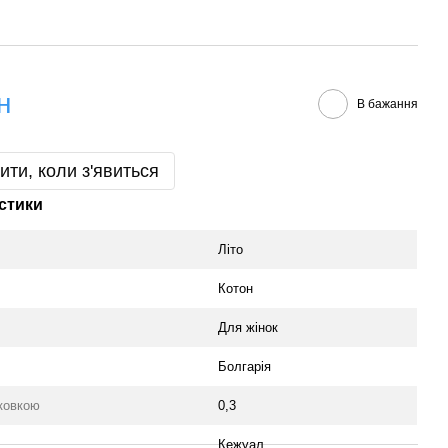
н
В бажання
ити, коли з'явиться
стики
Літо
Котон
Для жінок
Болгарія
аковкою
0,3
Кежуал