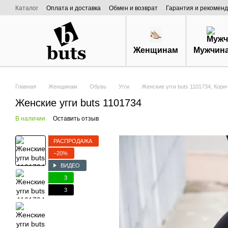
Перейти к основному контенту
Каталог
Оплата и доставка
Обмен и возврат
Гарантия и рекоменд
Договор публичной оферты
О нас
Женщинам
Мужчин
Главная
Женщинам
Обувь
Угги
Женские угги buts 1101734, Кори
Женские угги buts 1101734
В наличии
Оставить отзыв
РАСПРОДАЖА
−20%
ВИДЕО
3
3