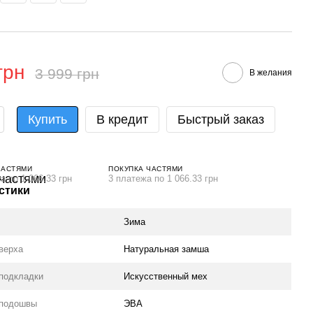
грн
3 999 грн
В желания
Купить
В кредит
Быстрый заказ
ЧАСТЯМИ
ПОКУПКА ЧАСТЯМИ
а по 1 066.33 грн
3 платежа по 1 066.33 грн
стики
Зима
верха
Натуральная замша
подкладки
Искусственный мех
 подошвы
ЭВА