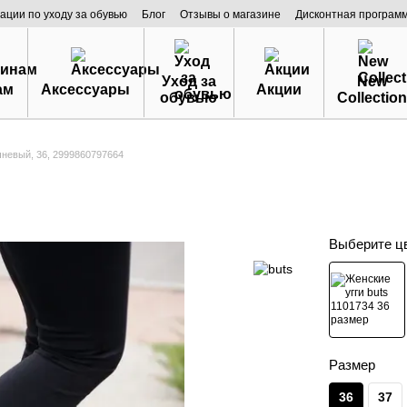
ации по уходу за обувью
Блог
Отзывы о магазине
Дисконтная програм
Уход за
New
ам
Аксессуары
Акции
обувью
Collection
чневый, 36, 2999860797664
Выберите ц
Размер
36
37