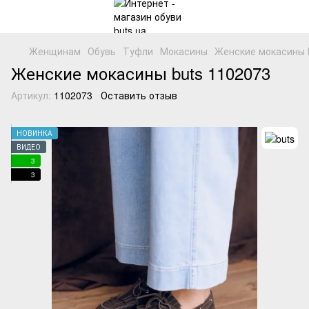
Женщинам
Обувь
Туфли
Мокасины
Женские мокасины b
Женские мокасины buts 1102073
Артикул:
1102073
Оставить отзыв
НОВИНКА
ВИДЕО
3
3