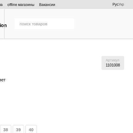
Рус
Укр
ма
offline магазины
Вакансии
Артикул
1101008
вет
38
39
40