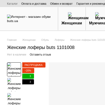
Перейти к основному контенту
Каталог
Оплата и доставка
Обмен и возврат
Гарантия и рекоменд
Договор публичной оферты
О нас
Женщинам
Мужчин
Главная
Женщинам
Обувь
Лоферы
Женские лоферы buts 110100
Женские лоферы buts 1101008
Нет в наличии
Оставить отзыв
РАСПРОДАЖА
−20%
3
3