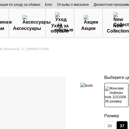
ации по уходу за обувью
Блог
Отзывы о магазине
Дисконтная програм
Уход за
New
ам
Аксессуары
Акции
обувью
Collection
8, Молочный, 37, 2999860737394
Выберите ц
Размер
36
37