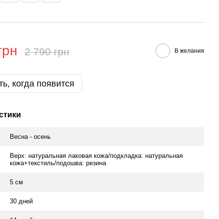
грн
2 790 грн
В желания
ь, когда появится
стики
Весна - осень
Верх: натуральная лаковая кожа/подкладка: натуральная
кожа+текстиль/подошва: резина
5 см
30 дней