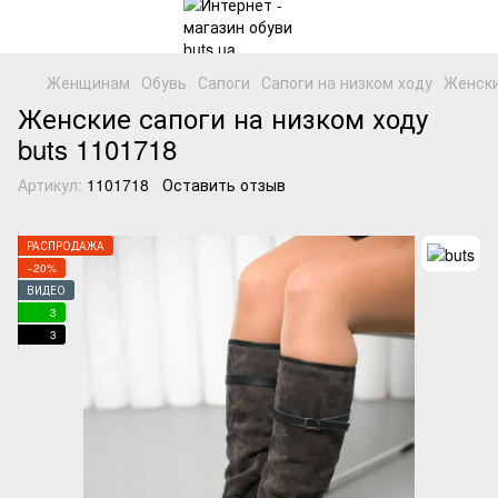
Женщинам
Обувь
Сапоги
Сапоги на низком ходу
Женски
Женские сапоги на низком ходу
buts 1101718
Артикул:
1101718
Оставить отзыв
РАСПРОДАЖА
−20%
ВИДЕО
3
3