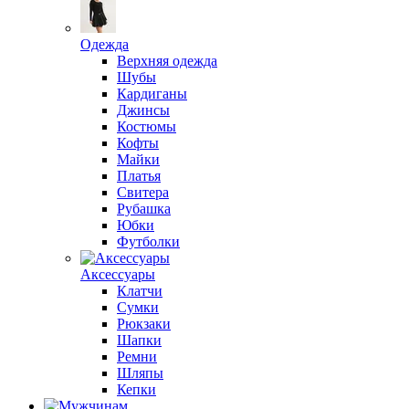
Одежда
Верхняя одежда
Шубы
Кардиганы
Джинсы
Костюмы
Кофты
Майки
Платья
Свитера
Рубашка
Юбки
Футболки
Аксессуары
Клатчи
Сумки
Рюкзаки
Шапки
Ремни
Шляпы
Кепки