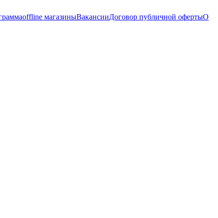
грамма
offline магазины
Вакансии
Договор публичной оферты
О