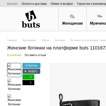
Перейти к основному контенту
Каталог
Оплата и доставка
Обмен и возврат
Гарантия и рекоменд
Договор публичной оферты
О нас
Женщинам
Мужчин
Главная
Женщинам
Обувь
Ботинки
Ботинки на платформе, танк
Женские ботинки на платформе buts 110167
В наличии
Оставить отзыв
НОВИНКА
ВИДЕО
3
3