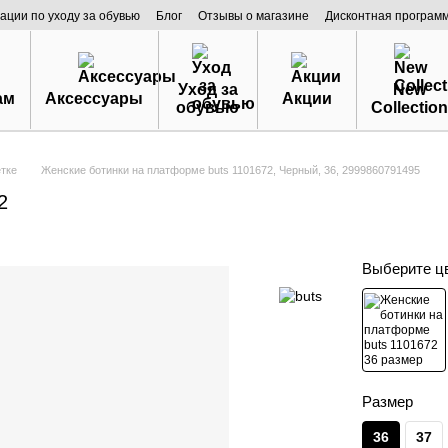
ации по уходу за обувью
Блог
Отзывы о магазине
Дисконтная програм
Уход за
New
ам
Аксессуары
Акции
обувью
Collection
етке
Женские ботинки на платформе buts 1101672, Черный, 36, 2999860791495
2
Выберите ц
Размер
36
37