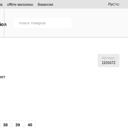
Рус
Укр
ма
offline магазины
Вакансии
Артикул
1101672
вет
38
39
40