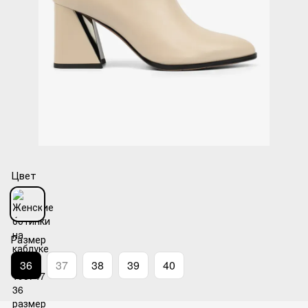
Цвет
Размер
36
37
38
39
40