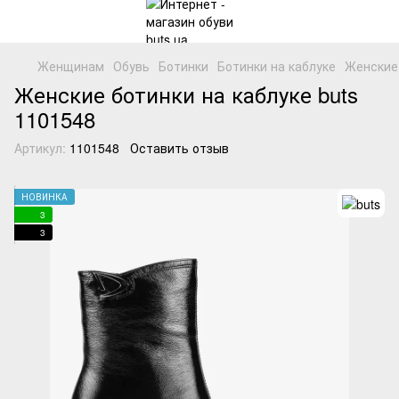
Женщинам
Обувь
Ботинки
Ботинки на каблуке
Женские 
Женские ботинки на каблуке buts
1101548
Артикул:
1101548
Оставить отзыв
НОВИНКА
3
3