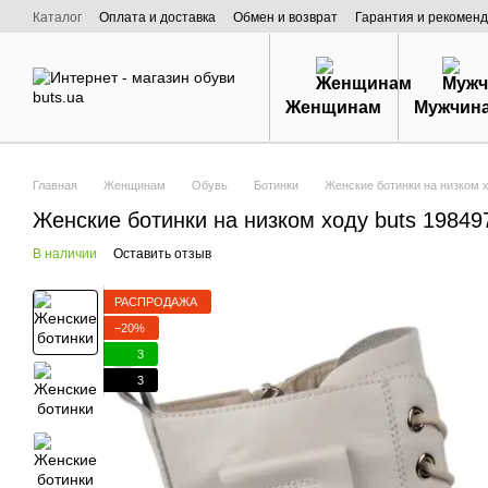
Перейти к основному контенту
Каталог
Оплата и доставка
Обмен и возврат
Гарантия и рекоменд
Договор публичной оферты
О нас
Женщинам
Мужчин
Главная
Женщинам
Обувь
Ботинки
Женские ботинки на низком х
Женские ботинки на низком ходу buts 19849
В наличии
Оставить отзыв
РАСПРОДАЖА
−20%
3
3