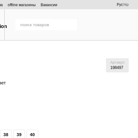
Рус
Укр
ма
offline магазины
Вакансии
Артикул
198497
вет
38
39
40