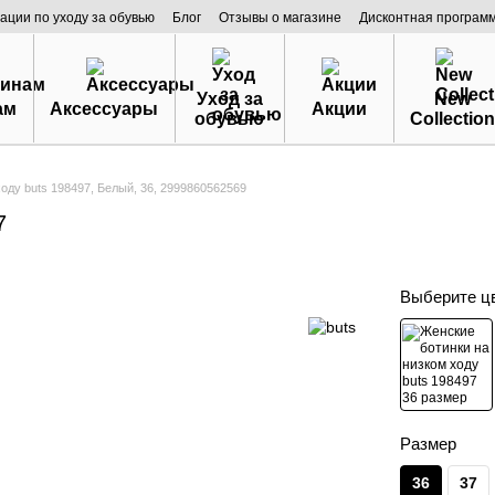
ации по уходу за обувью
Блог
Отзывы о магазине
Дисконтная програм
Уход за
New
ам
Аксессуары
Акции
обувью
Collection
оду buts 198497, Белый, 36, 2999860562569
7
Выберите ц
Размер
36
37