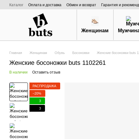
Перейти к основному контенту
Каталог
Оплата и доставка
Обмен и возврат
Гарантия и рекоменд
Договор публичной оферты
О нас
Женщинам
Мужчин
Главная
Женщинам
Обувь
Босоножки
Женские босоножки buts 1
Женские босоножки buts 1102261
В наличии
Оставить отзыв
РАСПРОДАЖА
−20%
3
3