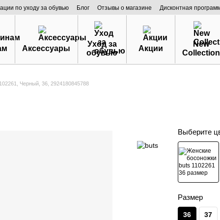
ации по уходу за обувью
Блог
Отзывы о магазине
Дисконтная програм
Уход за
New
ам
Аксессуары
Акции
обувью
Collection
102261, Черный, 36, 2924180845788
Выберите ц
Размер
36
37