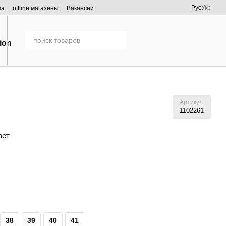
Рус
Укр
ма
offline магазины
Вакансии
Артикул
1102261
вет
38
39
40
41