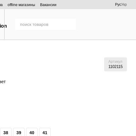
Рус
Укр
ма
offline магазины
Вакансии
Артикул
1102115
вет
38
39
40
41