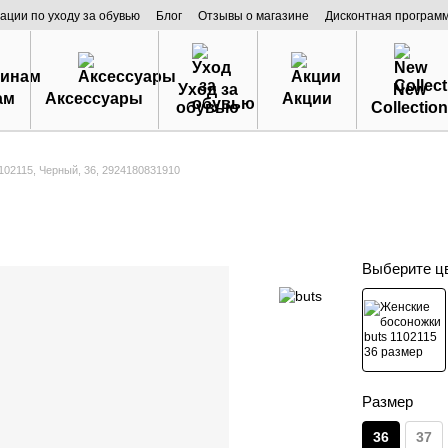
ации по уходу за обувью
Блог
Отзывы о магазине
Дисконтная програм
Уход за
New
ам
Аксессуары
Акции
обувью
Collection
102115, Черный, 36, 2924180831910
Выберите ц
Размер
36
37