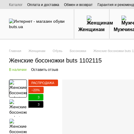
Перейти к основному контенту
Каталог
Оплата и доставка
Обмен и возврат
Гарантия и рекоменд
Договор публичной оферты
О нас
Женщинам
Мужчин
Главная
Женщинам
Обувь
Босоножки
Женские босоножки buts 1
Женские босоножки buts 1102115
В наличии
Оставить отзыв
РАСПРОДАЖА
−20%
3
3