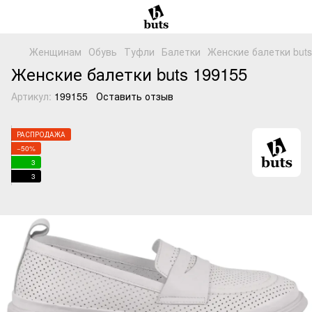
Женщинам
Обувь
Туфли
Балетки
Женские балетки buts
Женские балетки buts 199155
Артикул:
199155
Оставить отзыв
РАСПРОДАЖА
−50%
3
3