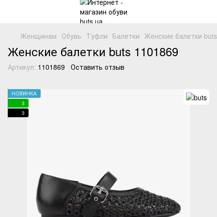
Женщинам
Обувь
Туфли
Балетки
Женские балетки buts
Женские балетки buts 1101869
Артикул:
1101869
Оставить отзыв
НОВИНКА
3
3