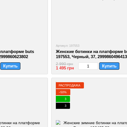
Артикул: 197553
 платформе buts
Женские ботинки на платформе b
 2999860623802
197553, Черный, 37, 2999860496413
2 990 грн
Купить
Купить
1 495 грн
РАСПРОДАЖА
−50%
3
3