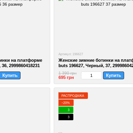
Артикул: 196627
инки на платформе
Женские зимние ботинки на пла
 36, 2999860418231
buts 196627, Черный, 37, 29998604
1 390 грн
Купить
Купить
695 грн
РАСПРОДАЖА
−20%
3
3