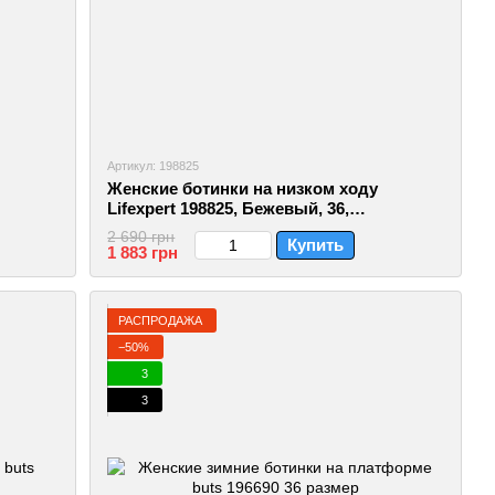
Артикул: 198825
Женские ботинки на низком ходу
Lifexpert 198825, Бежевый, 36,
2999860582154
2 690 грн
Купить
1 883 грн
РАСПРОДАЖА
−50%
3
3