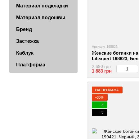
Материал подкладки
Материал подошвы
Бренд
Застежка
Артикул: 198823
Каблук
Женские ботинки на
Lifexpert 198823, Бел
2999860582055
Платформа
2 690 грн
1 883 грн
РАСПРОДАЖА
−30%
3
3