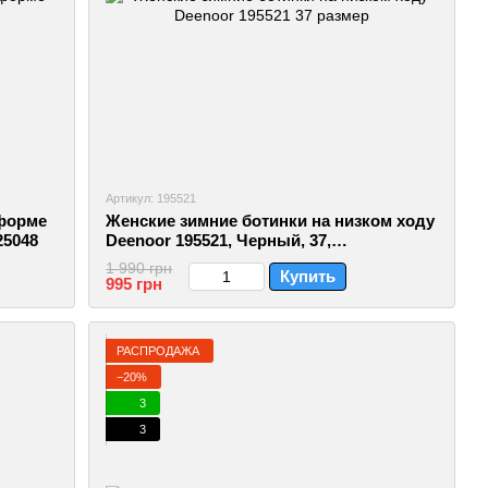
Артикул: 195521
тформе
Женские зимние ботинки на низком ходу
25048
Deenoor 195521, Черный, 37,
2999860344363
1 990 грн
Купить
995 грн
РАСПРОДАЖА
−20%
3
3