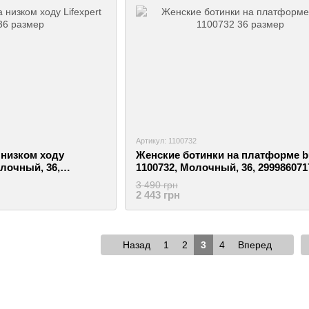
Артикул: 1100732
 низком ходу
Женские ботинки на платформе b
олочный, 36,
1100732, Молочный, 36, 299986071
3 490 грн
2 443 грн
Назад
1
2
3
4
Вперед