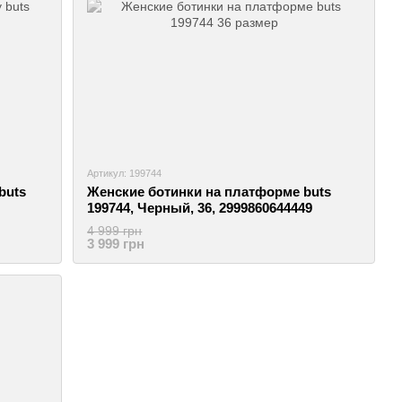
Артикул: 199744
buts
Женские ботинки на платформе buts
199744, Черный, 36, 2999860644449
4 999 грн
3 999 грн