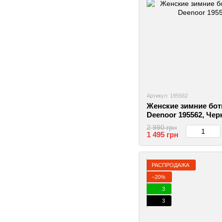
Артикул: 195562
Женские зимние бот
Deenoor 195562, Чер
2999860346756
2 990 грн
1 495 грн
РАСПРОДАЖА
−20%
3
3