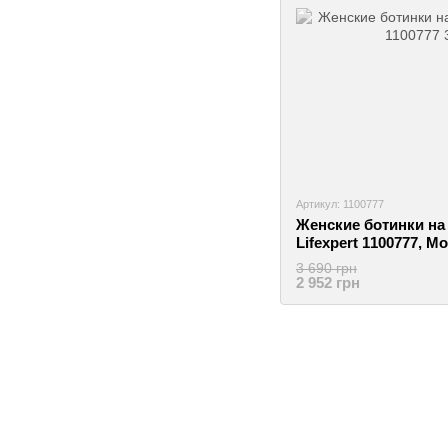
Артикул: 1100777
Женские ботинки на
Lifexpert 1100777, М
2999860719659
3 690 грн
2 952 грн