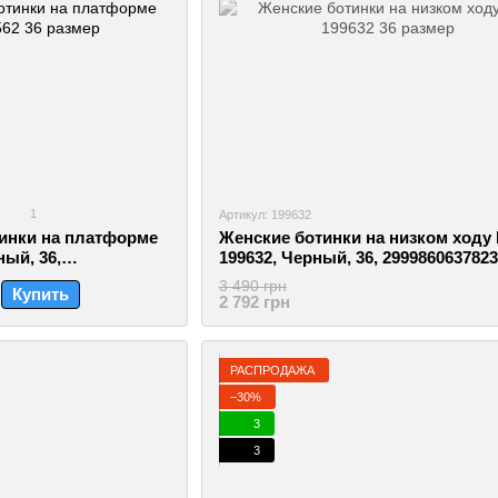
1
Артикул: 199632
инки на платформе
Женские ботинки на низком ходу 
ный, 36,
199632, Черный, 36, 2999860637823
3 490 грн
Купить
2 792 грн
РАСПРОДАЖА
−30%
3
3