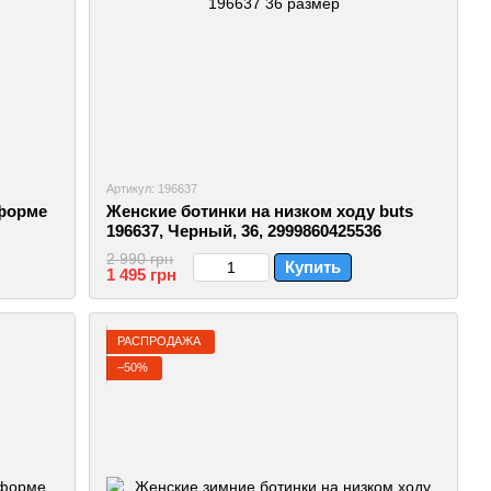
Артикул: 196637
тформе
Женские ботинки на низком ходу buts
196637, Черный, 36, 2999860425536
2 990 грн
Купить
1 495 грн
РАСПРОДАЖА
−50%