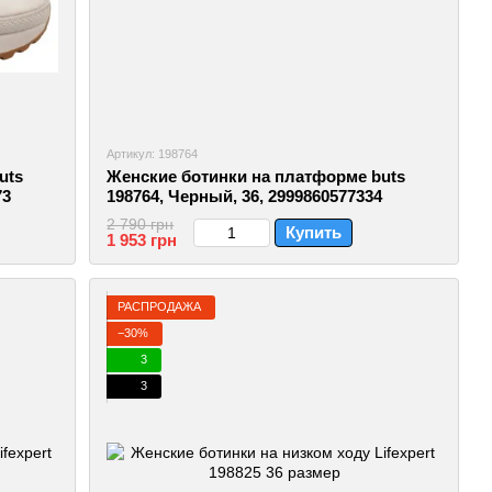
Артикул: 198764
uts
Женские ботинки на платформе buts
73
198764, Черный, 36, 2999860577334
2 790 грн
Купить
1 953 грн
РАСПРОДАЖА
−30%
3
3