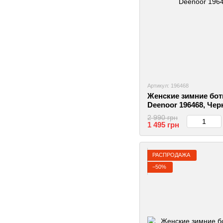
Артикул: 196468
Женские зимние бот
Deenoor 196468, Чер
2999860414103
2 990 грн
1 495 грн
РАСПРОДАЖА
−50%