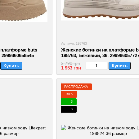
Артикул: 198763
 платформе buts
Женские ботинки на платформе b
, 2999860658545
198763, Бежевый, 36, 29998605772
2 790 грн
Купить
Купить
1 953 грн
РАСПРОДАЖА
−30%
3
3