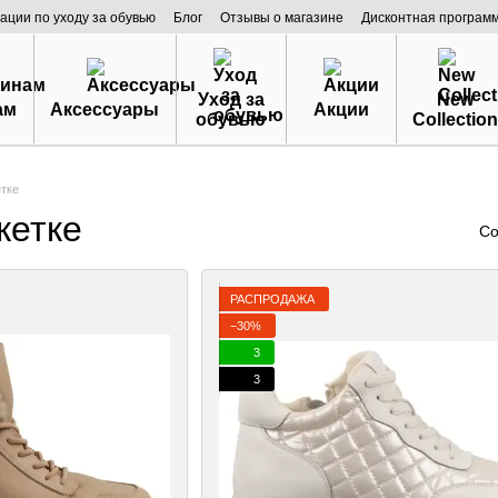
ации по уходу за обувью
Блог
Отзывы о магазине
Дисконтная програм
Уход за
New
ам
Аксессуары
Акции
обувью
Collection
етке
кетке
Со
РАСПРОДАЖА
−30%
3
3