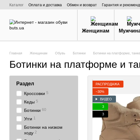
Перейти к основному контенту
Каталог
Оплата и доставка
Обмен и возврат
Гарантия и рекоменд
Договор публичной оферты
О нас
Женщинам
Мужчин
Главная
Женщинам
Обувь
Ботинки
Ботинки на платформе, танк
Ботинки на платформе и та
Раздел
РАСПРОДАЖА
−30%
5
Кроссовки
ВИДЕО
5
Кеды
3
60
Ботинки
3
1
Угги
Ботинки на низком
2
ходу