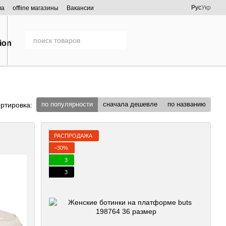
Рус
Укр
ма
offline магазины
Вакансии
по популярности
сначала дешевле
по названию
ртировка:
РАСПРОДАЖА
−30%
3
3