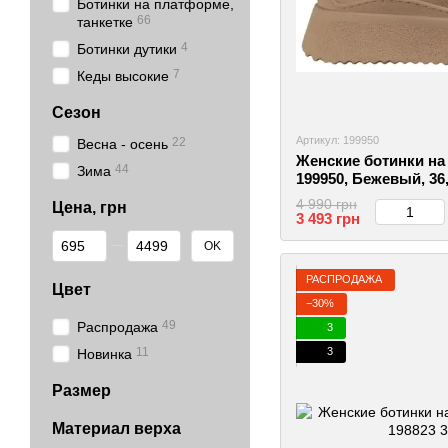
Ботинки на платформе,
66
танкетке
4
Ботинки дутики
7
Кеды высокие
Сезон
Артикул: 199950
22
Весна - осень
Женские ботинки на
44
Зима
199950, Бежевый, 36
4 990 грн
Цена, грн
3 493 грн
От Цена, грн
До Цена, грн
OK
РАСПРОДАЖА
Цвет
−30%
49
Распродажа
3
11
3
Новинка
Размер
Материал верха