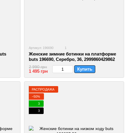
Артикул: 196690
1
uts
Женские зимние ботинки на платформе
buts 196690, Серебро, 36, 2999860429862
2 990 грн
Купить
1 495 грн
РАСПРОДАЖА
−50%
3
3