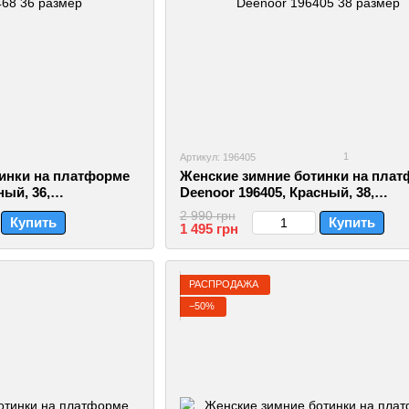
1
Артикул: 196405
инки на платформе
Женские зимние ботинки на пла
ный, 36,
Deenoor 196405, Красный, 38,
2999860410525
2 990 грн
Купить
Купить
1 495 грн
РАСПРОДАЖА
−50%