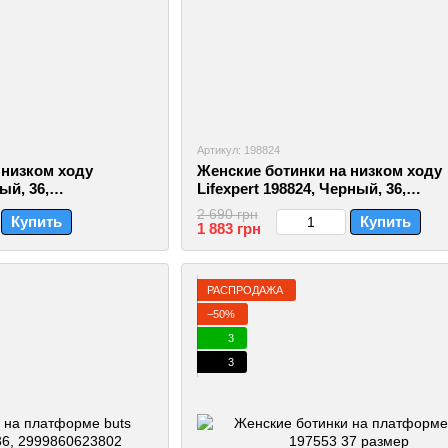
Артикул: 198824
 низком ходу
Женские ботинки на низком ходу
ый, 36,
Lifexpert 198824, Черный, 36,
2999860582109
2 690 грн
Купить
Купить
1 883 грн
РАСПРОДАЖА
−50%
3
3