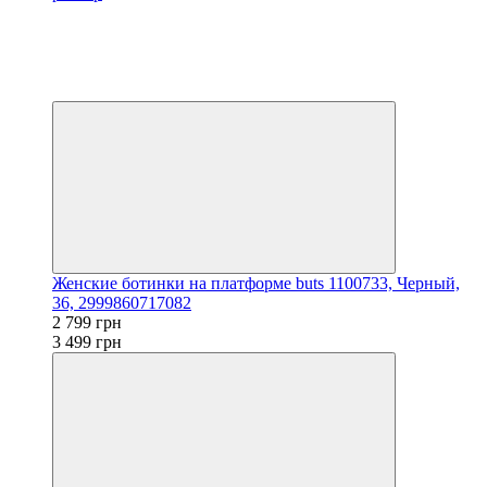
Распродажа
−20%
Видео
3
3
Женские ботинки на платформе buts 1100733, Черный,
36, 2999860717082
2 799 грн
3 499 грн