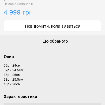
Немає в наявності
4 999 грн
Повідомити, коли з'явиться
До обраного
Опис
36р - 24см
37р - 24.5см
38р - 25см
39р - 25.5см
40р - 26см
Характеристики