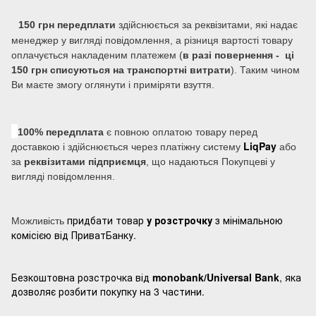
150 грн передплати
здійснюється за реквізитами, які надає
менеджер у вигляді повідомлення, а різниця вартості товару
оплачується накладеним платежем (
в разі повернення - ці
150 грн списуються на транспортні витрати
). Таким чином
Ви маєте змогу оглянути і приміряти взуття.
100% передплата
є повною оплатою товару перед
LiqPay
доставкою і здійснюється через платіжну систему
або
за
реквізитами підприємця
, що надаються Покупцеві у
вигляді повідомлення.
придбати товар
у розстрочку
з мінімальною
Можливість
комісією від ПриватБанку.
Безкоштовна розстрочка від
monobank/Universal Bank
, яка
дозволяє розбити покупку на 3 частини.