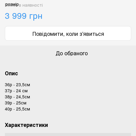
Немає в наявності
3 999 грн
Повідомити, коли з'явиться
До обраного
Опис
36р - 23,5см
37р - 24 см
38р - 24,5см
39р - 25см
40р - 25,5см
Характеристики