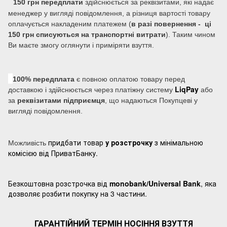
150 грн передплати
здійснюється за реквізитами, які надає
менеджер у вигляді повідомлення, а різниця вартості товару
оплачується накладеним платежем (
в разі повернення - ці
150 грн списуються на транспортні витрати
). Таким чином
Ви маєте змогу оглянути і приміряти взуття.
100% передплата
є повною оплатою товару перед
LiqPay
доставкою і здійснюється через платіжну систему
або
за
реквізитами підприємця
, що надаються Покупцеві у
вигляді повідомлення.
придбати товар
у розстрочку
з мінімальною
Можливість
комісією від ПриватБанку.
Безкоштовна розстрочка від
monobank/Universal Bank
, яка
дозволяє розбити покупку на 3 частини.
ГАРАНТІЙНИЙ ТЕРМІН НОСІННЯ ВЗУТТЯ