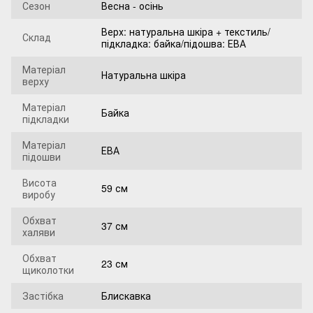
Сезон
Весна - осінь
Верх: натуральна шкіра + текстиль/
Склад
підкладка: байка/підошва: ЕВА
Матеріал
Натуральна шкіра
верху
Матеріал
Байка
підкладки
Матеріал
ЕВА
підошви
Висота
59 см
виробу
Обхват
37 см
халяви
Обхват
23 см
щиколотки
Застібка
Блискавка