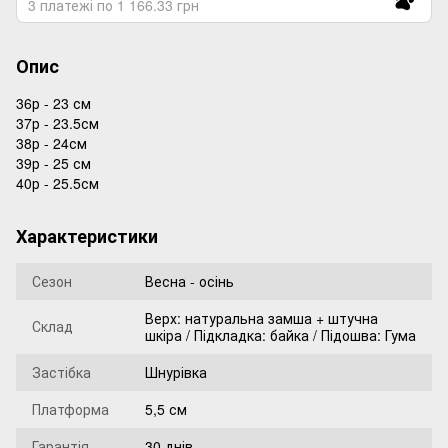
3 платежі по 1 166.33 грн
Опис
36р - 23 см
37р - 23.5см
38р - 24см
39р - 25 см
40р - 25.5см
Характеристики
Сезон
Весна - осінь
Верх: натуральна замша + штучна
Склад
шкіра / Підкладка: байка / Підошва: Гума
Застібка
Шнурівка
Платформа
5,5 см
Гарантія
30 днів