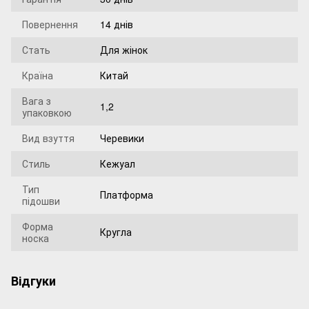
Повернення
14 днів
Стать
Для жінок
Країна
Китай
Вага з
1,2
упаковкою
Вид взуття
Черевики
Стиль
Кежуал
Тип
Платформа
підошви
Форма
Кругла
носка
Відгуки