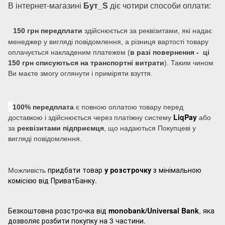
В інтернет-магазині
Бут_S
діє чотири способи оплати:
150 грн передплати
здійснюється за реквізитами, які надає
менеджер у вигляді повідомлення, а різниця вартості товару
оплачується накладеним платежем (
в разі повернення - ці
150 грн списуються на транспортні витрати
). Таким чином
Ви маєте змогу оглянути і приміряти взуття.
100% передплата
є повною оплатою товару перед
LiqPay
доставкою і здійснюється через платіжну систему
або
за
реквізитами підприємця
, що надаються Покупцеві у
вигляді повідомлення.
придбати товар
у розстрочку
з мінімальною
Можливість
комісією від ПриватБанку.
Безкоштовна розстрочка від
monobank/Universal Bank
, яка
дозволяє розбити покупку на 3 частини.