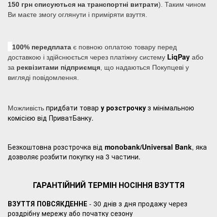
150 грн списуються на транспортні витрати
). Таким чином
Ви маєте змогу оглянути і приміряти взуття.
100% передплата
є повною оплатою товару перед
LiqPay
доставкою і здійснюється через платіжну систему
або
за
реквізитами підприємця
, що надаються Покупцеві у
вигляді повідомлення.
придбати товар
у розстрочку
з мінімальною
Можливість
комісією від ПриватБанку.
Безкоштовна розстрочка від
monobank/Universal Bank
, яка
дозволяє розбити покупку на 3 частини.
ГАРАНТІЙНИЙ ТЕРМІН НОСІННЯ ВЗУТТЯ
ВЗУТТЯ ПОВСЯКДЕННЕ
- 30 днів з дня продажу через
роздрібну мережу або початку сезону