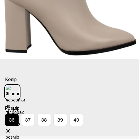
Колір
Розмір
36
37
38
39
40