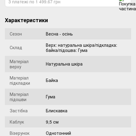
3 платежі по 1 499.67 грн
Характеристики
Сезон
Весна - осінь
Верх: натуральна шкіра/підкладка:
Склад
байка/підошва: Гума
Матеріал
Натуральна шкіра
верху
Матеріал
Байка
підкладки
Матеріал
Гума
підошви
Застібка
Блискавка
Каблук
9,5 см
Візерунок
Однотонний