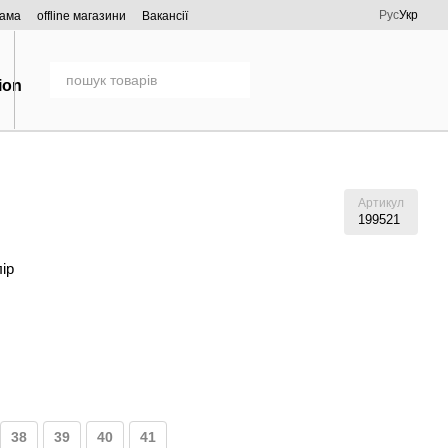
Рус
Укр
рама
offline магазини
Вакансії
Артикул
199521
лір
38
39
40
41