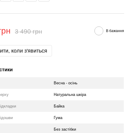
грн
3 490 грн
В бажання
ити, коли з'явиться
стики
Весна - осінь
верху
Натуральна шкіра
підкладки
Байка
підошви
Гума
Без застібки