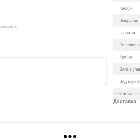
Каблук
Візерунок
допомогою
Гарантія
Поверненн
Країна
Вага з уп
Вид взутт
Стиль
Доставка