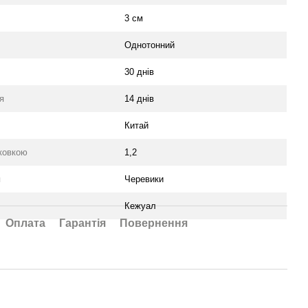
3 см
Однотонний
30 днів
я
14 днів
Китай
аковкою
1,2
я
Черевики
Кежуал
Оплата
Гарантія
Повернення