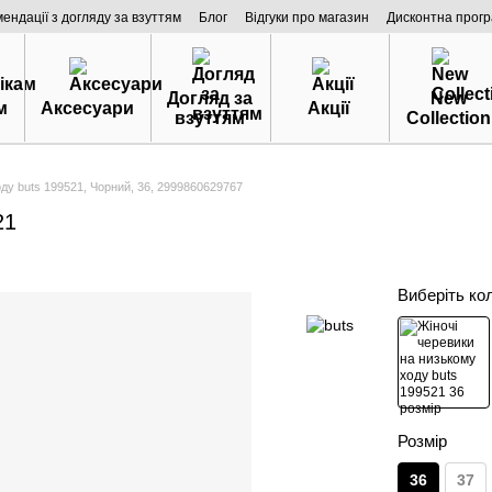
мендації з догляду за взуттям
Блог
Відгуки про магазин
Дисконтна прог
Догляд за
New
м
Аксесуари
Акції
взуттям
Collection
ду buts 199521, Чорний, 36, 2999860629767
21
Виберіть ко
Розмір
36
37