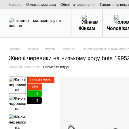
Перейти к основному контенту
Каталог
Оплата і доставка
Обмін та повернення
Гарантія та реко
Договір публічної оферти
Про нас
Жінкам
Чоловіка
Головна
Жінкам
Взуття
Черевики
Жіночі черевики на низькому хо
Жіночі черевики на низькому ходу buts 1995
Немає в наявності
Написати відгук
РОЗПРОДАЖ
−35%
3
3