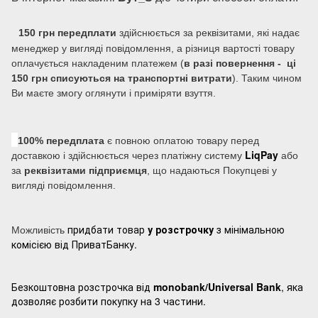
150 грн передплати
здійснюється за реквізитами, які надає
менеджер у вигляді повідомлення, а різниця вартості товару
оплачується накладеним платежем (
в разі повернення - ці
150 грн списуються на транспортні витрати
). Таким чином
Ви маєте змогу оглянути і приміряти взуття.
100% передплата
є повною оплатою товару перед
LiqPay
доставкою і здійснюється через платіжну систему
або
за
реквізитами підприємця
, що надаються Покупцеві у
вигляді повідомлення.
придбати товар
у розстрочку
з мінімальною
Можливість
комісією від ПриватБанку.
Безкоштовна розстрочка від
monobank/Universal Bank
, яка
дозволяє розбити покупку на 3 частини.