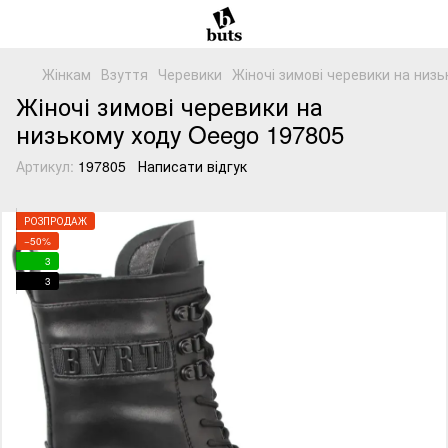
Жінкам
Взуття
Черевики
Жіночі зимові черевики на низ
Жіночі зимові черевики на
низькому ходу Oeego 197805
Артикул:
197805
Написати відгук
РОЗПРОДАЖ
−50%
3
3