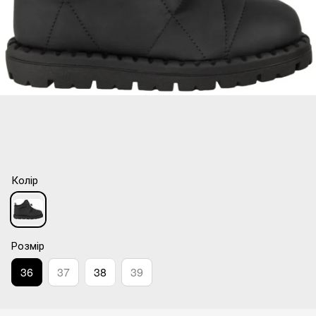
Колір
Розмір
36
37
38
39