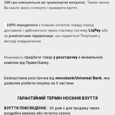
150 грн списуються на транспортні витрати
). Таким чином
Ви маєте змогу оглянути і приміряти взуття.
100% передплата
є повною оплатою товару перед
LiqPay
доставкою і здійснюється через платіжну систему
або
за
реквізитами підприємця
, що надаються Покупцеві у
вигляді повідомлення.
придбати товар
у розстрочку
з мінімальною
Можливість
комісією від ПриватБанку.
Безкоштовна розстрочка від
monobank/Universal Bank
, яка
дозволяє розбити покупку на 3 частини.
ГАРАНТІЙНИЙ ТЕРМІН НОСІННЯ ВЗУТТЯ
ВЗУТТЯ ПОВСЯКДЕННЕ
- 30 днів з дня продажу через
роздрібну мережу або початку сезону