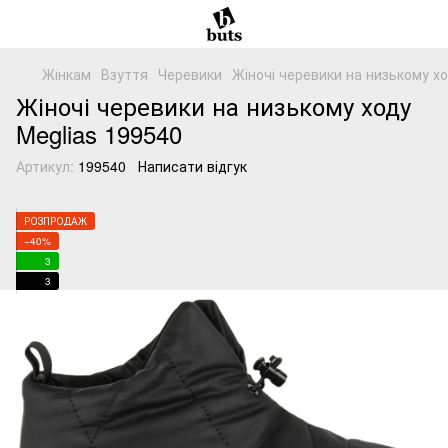
Жінкам
Взуття
Черевики
Жіночі черевики на низькому хо
Жіночі черевики на низькому ходу
Meglias 199540
Артикул:
199540
Написати відгук
РОЗПРОДАЖ
−40%
3
3