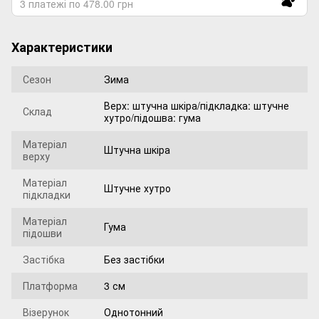
3 платежі по 478.00 грн
Характеристики
Сезон
Зима
Верх: штучна шкіра/підкладка: штучне
Склад
хутро/підошва: гума
Матеріал
Штучна шкіра
верху
Матеріал
Штучне хутро
підкладки
Матеріал
Гума
підошви
Застібка
Без застібки
Платформа
3 см
Візерунок
Однотонний