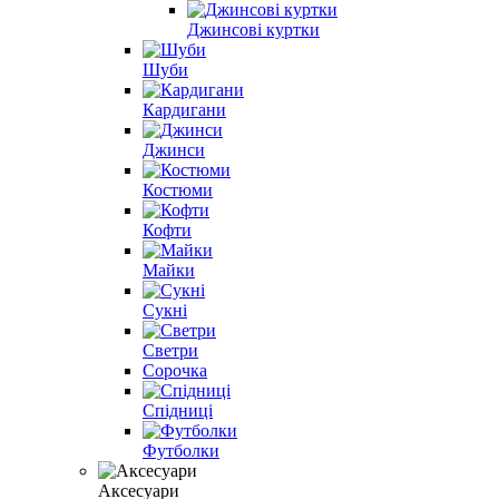
Джинсові куртки
Шуби
Кардигани
Джинси
Костюми
Кофти
Майки
Сукні
Светри
Сорочка
Спідниці
Футболки
Аксесуари