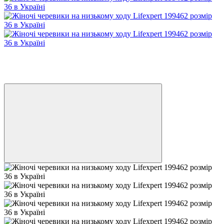
Розпродаж
−30%
3
3