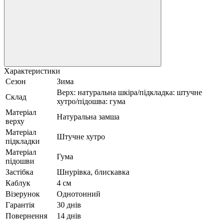
Характеристики
Сезон
Зима
Верх: натуральна шкіра/підкладка: штучне
Склад
хутро/підошва: гума
Матеріал
Натуральна замша
верху
Матеріал
Штучне хутро
підкладки
Матеріал
Гума
підошви
Застібка
Шнурівка, блискавка
Каблук
4 см
Візерунок
Однотонний
Гарантія
30 днів
Повернення
14 днів