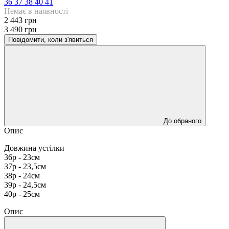
36
37
38
40
41
Немає в наявності
2 443 грн
3 490 грн
Повідомити, коли з'явиться
До обраного
Опис
Довжина устілки
36р - 23см
37р - 23,5см
38р - 24см
39р - 24,5см
40р - 25см
Опис