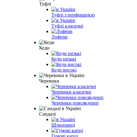
Туфлі
Туфлі з перфорацією
Tуфлі класичні
Лофери
Кеди
Кеди низькі
Кеди високі
Черевики
Черевики класичні
Черевики повсякденні
Сандалі
Шльопанці
Гумові капці