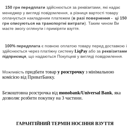
150 грн передплати
здійснюється за реквізитами, які надає
менеджер у вигляді повідомлення, а різниця вартості товару
оплачується накладеним платежем (
в разі повернення - ці 150
грн списуються на транспортні витрати
). Таким чином Ви
маєте змогу оглянути і приміряти взуття.
100% передплата
є повною оплатою товару перед доставкою і
здійснюється через платіжну систему
або за
реквізитами
LiqPay
підприємця
, що надаються Покупцеві у вигляді повідомлення.
придбати товар
у розстрочку
з мінімальною
Можливість
комісією від ПриватБанку.
Безкоштовна розстрочка від
monobank/Universal Bank
, яка
дозволяє розбити покупку на 3 частини.
ГАРАНТІЙНИЙ ТЕРМІН НОСІННЯ ВЗУТТЯ