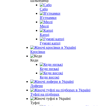
Шльопанці
Сабо
В'єтнамки
Мюлі
Капці
Гумові капці
Кросівки
Кеди
Кеди низькі
Кеди високі
Лофери
Туфлі на підборах
Туфлі