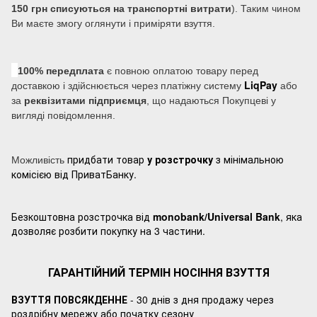
150 грн списуються на транспортні витрати
). Таким чином
Ви маєте змогу оглянути і приміряти взуття.
100% передплата
є повною оплатою товару перед
LiqPay
доставкою і здійснюється через платіжну систему
або
за
реквізитами підприємця
, що надаються Покупцеві у
вигляді повідомлення.
придбати товар
у розстрочку
з мінімальною
Можливість
комісією від ПриватБанку.
Безкоштовна розстрочка від
monobank/Universal Bank
, яка
дозволяє розбити покупку на 3 частини.
ГАРАНТІЙНИЙ ТЕРМІН НОСІННЯ ВЗУТТЯ
ВЗУТТЯ ПОВСЯКДЕННЕ
- 30 днів з дня продажу через
роздрібну мережу або початку сезону