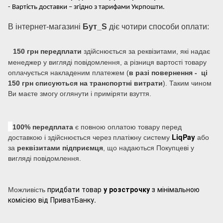
- Вартість доставки – згідно з тарифами Укрпошти.
В інтернет-магазині
Бут_S
діє чотири способи оплати:
150 грн передплати
здійснюється за реквізитами, які надає
менеджер у вигляді повідомлення, а різниця вартості товару
оплачується накладеним платежем (
в разі повернення - ці
150 грн списуються на транспортні витрати
). Таким чином
Ви маєте змогу оглянути і приміряти взуття.
100% передплата
є повною оплатою товару перед
LiqPay
доставкою і здійснюється через платіжну систему
або
за
реквізитами підприємця
, що надаються Покупцеві у
вигляді повідомлення.
придбати товар
у розстрочку
з мінімальною
Можливість
комісією від ПриватБанку.