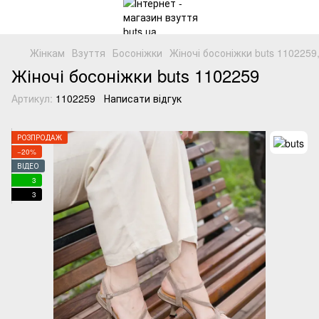
Жінкам
Взуття
Босоніжки
Жіночі босоніжки buts 1102259
Жіночі босоніжки buts 1102259
Артикул:
1102259
Написати відгук
РОЗПРОДАЖ
−20%
ВІДЕО
3
3