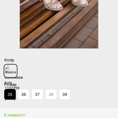
Колір
Розмір
35
36
37
38
39
В наявності