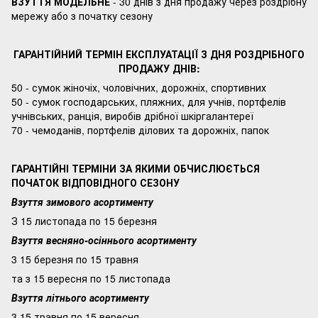
ВЗУТТЯ МОДЕЛЬНЕ
- 30 днів з дня продажу через роздрібну
мережу або з початку сезону
ГАРАНТІЙНИЙ ТЕРМІН ЕКСПЛУАТАЦІЇ З ДНЯ РОЗДРІБНОГО
ПРОДАЖУ ДНІВ:
50 - сумок жіночіх, чоловічних, дорожніх, спортивних
50 - сумок господарських, пляжних, для учнів, портфелів
учнівських, ранція, виробів дрібної шкіргалантереї
70 - чемоданів, портфелів ділових та дорожніх, папок
ГАРАНТІЙНІ ТЕРМІНИ ЗА ЯКИМИ ОБЧИСЛЮЄТЬСЯ
ПОЧАТОК ВІДПОВІДНОГО СЕЗОНУ
Взуття зимового асортименту
З 15 листопада по 15 березня
Взуття весняно-осіннього асортименту
3 15 березня по 15 травня
та з 15 вересня по 15 листопада
Взуття літнього асортименту
3 15 травня по 15 вересня