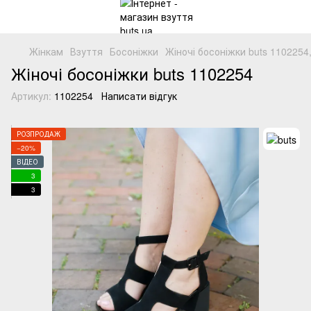
Жінкам
Взуття
Босоніжки
Жіночі босоніжки buts 1102254
Жіночі босоніжки buts 1102254
Артикул:
1102254
Написати відгук
РОЗПРОДАЖ
−20%
ВІДЕО
3
3