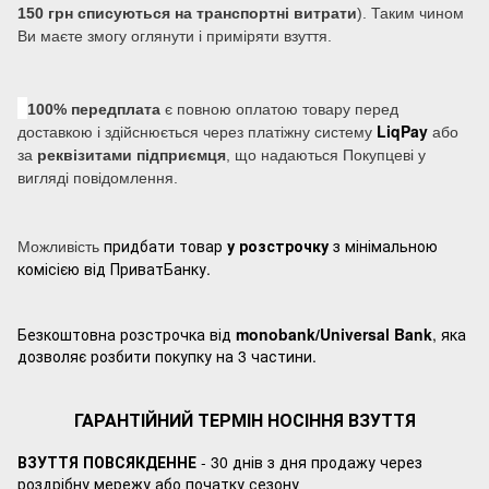
150 грн списуються на транспортні витрати
). Таким чином
Ви маєте змогу оглянути і приміряти взуття.
100% передплата
є повною оплатою товару перед
LiqPay
доставкою і здійснюється через платіжну систему
або
за
реквізитами підприємця
, що надаються Покупцеві у
вигляді повідомлення.
придбати товар
у розстрочку
з мінімальною
Можливість
комісією від ПриватБанку.
Безкоштовна розстрочка від
monobank/Universal Bank
, яка
дозволяє розбити покупку на 3 частини.
ГАРАНТІЙНИЙ ТЕРМІН НОСІННЯ ВЗУТТЯ
ВЗУТТЯ ПОВСЯКДЕННЕ
- 30 днів з дня продажу через
роздрібну мережу або початку сезону