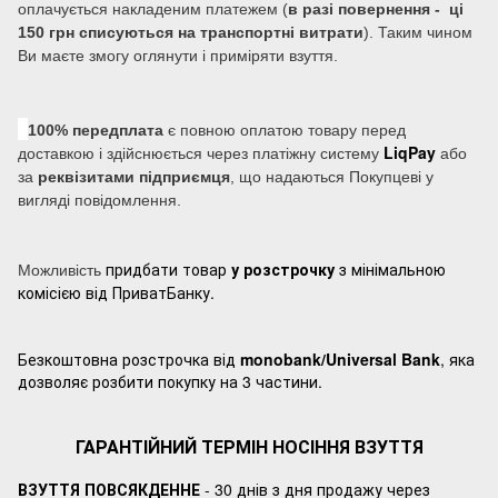
оплачується накладеним платежем (
в разі повернення - ці
150 грн списуються на транспортні витрати
). Таким чином
Ви маєте змогу оглянути і приміряти взуття.
100% передплата
є повною оплатою товару перед
LiqPay
доставкою і здійснюється через платіжну систему
або
за
реквізитами підприємця
, що надаються Покупцеві у
вигляді повідомлення.
придбати товар
у розстрочку
з мінімальною
Можливість
комісією від ПриватБанку.
Безкоштовна розстрочка від
monobank/Universal Bank
, яка
дозволяє розбити покупку на 3 частини.
ГАРАНТІЙНИЙ ТЕРМІН НОСІННЯ ВЗУТТЯ
ВЗУТТЯ ПОВСЯКДЕННЕ
- 30 днів з дня продажу через