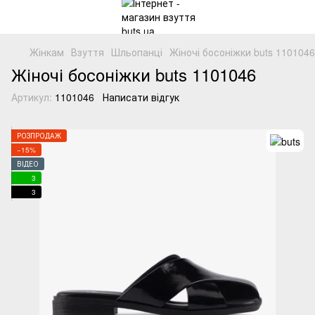
Жінкам
Взуття
Шльопанці
Жіночі босоніжки buts 110104
Жіночі босоніжки buts 1101046
Артикул:
1101046
Написати відгук
РОЗПРОДАЖ
−15%
ВІДЕО
3
3