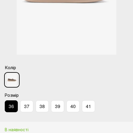
Колір
Розмір
36
37
38
39
40
41
В наявності