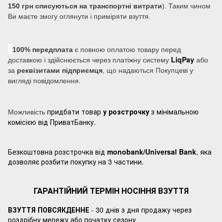
150 грн списуються на транспортні витрати
). Таким чином
Ви маєте змогу оглянути і приміряти взуття.
100% передплата
є повною оплатою товару перед
LiqPay
доставкою і здійснюється через платіжну систему
або
за
реквізитами підприємця
, що надаються Покупцеві у
вигляді повідомлення.
придбати товар
у розстрочку
з мінімальною
Можливість
комісією від ПриватБанку.
Безкоштовна розстрочка від
monobank/Universal Bank
, яка
дозволяє розбити покупку на 3 частини.
ГАРАНТІЙНИЙ ТЕРМІН НОСІННЯ ВЗУТТЯ
ВЗУТТЯ ПОВСЯКДЕННЕ
- 30 днів з дня продажу через
роздрібну мережу або початку сезону