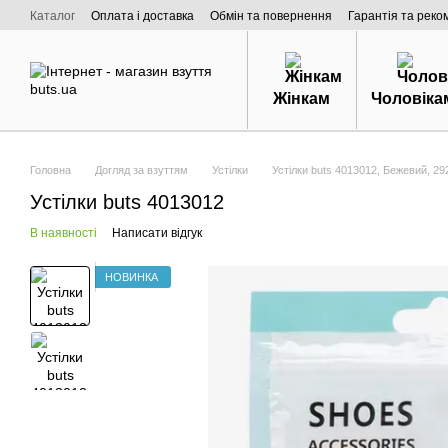
Перейти к основному контенту
Каталог
Оплата і доставка
Обмін та повернення
Гарантія та реко
Договір публічної оферти
Про нас
Жінкам
Чоловіка
Головна
Догляд за взуттям
Устілки
Устілки buts 4013012, Бежевий, 2
Устілки buts 4013012
В наявності
Написати відгук
НОВИНКА