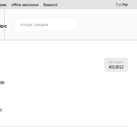
Рус
Укр
рама
offline магазини
Вакансії
Артикул
4013012
лір