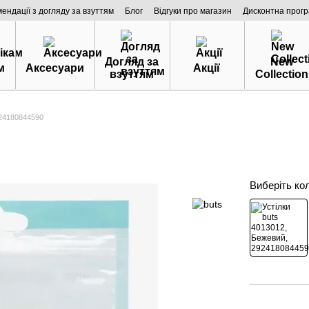
мендації з догляду за взуттям
Блог
Відгуки про магазин
Дисконтна прог
Догляд за
New
м
Аксесуари
Акції
взуттям
Collection
924180844590
Виберіть ко