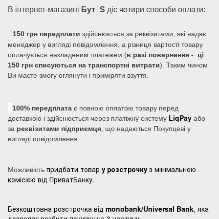
В інтернет-магазині
Бут_S
діє чотири способи оплати:
150 грн передплати
здійснюється за реквізитами, які надає
менеджер у вигляді повідомлення, а різниця вартості товару
оплачується накладеним платежем (
в разі повернення - ці
150 грн списуються на транспортні витрати
). Таким чином
Ви маєте змогу оглянути і приміряти взуття.
100% передплата
є повною оплатою товару перед
LiqPay
доставкою і здійснюється через платіжну систему
або
за
реквізитами підприємця
, що надаються Покупцеві у
вигляді повідомлення.
придбати товар
у розстрочку
з мінімальною
Можливість
комісією від ПриватБанку.
Безкоштовна розстрочка від
monobank/Universal Bank
, яка
дозволяє розбити покупку на 3 частини.