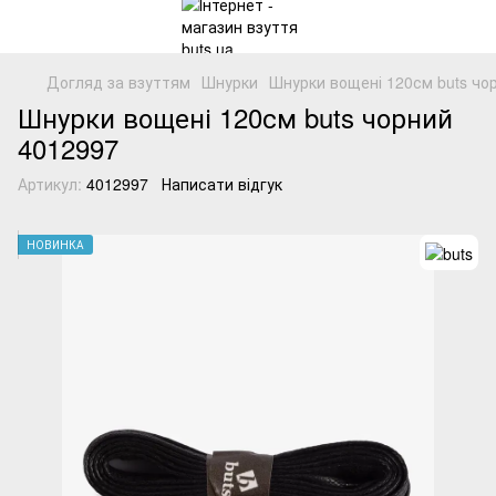
Догляд за взуттям
Шнурки
Шнурки вощені 120см buts чо
Шнурки вощені 120см buts чорний
4012997
Артикул:
4012997
Написати відгук
НОВИНКА