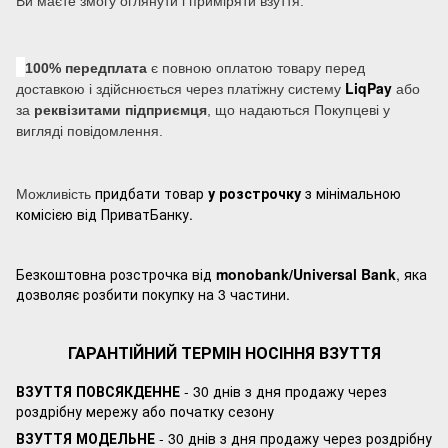
Ви маєте змогу оглянути і приміряти взуття.
100% передплата
є повною оплатою товару перед
LiqPay
доставкою і здійснюється через платіжну систему
або
за
реквізитами підприємця
, що надаються Покупцеві у
вигляді повідомлення.
придбати товар
у розстрочку
з мінімальною
Можливість
комісією від ПриватБанку.
Безкоштовна розстрочка від
monobank/Universal Bank
, яка
дозволяє розбити покупку на 3 частини.
ГАРАНТІЙНИЙ ТЕРМІН НОСІННЯ ВЗУТТЯ
ВЗУТТЯ ПОВСЯКДЕННЕ
- 30 днів з дня продажу через
роздрібну мережу або початку сезону
ВЗУТТЯ МОДЕЛЬНЕ
- 30 днів з дня продажу через роздрібну