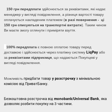
150 грн передплати
здійснюється за реквізитами, які надає
менеджер у вигляді повідомлення, а різниця вартості товару
оплачується накладеним платежем (
в разі повернення - ці
150 грн списуються на транспортні витрати
). Таким чином
Ви маєте змогу оглянути і приміряти взуття.
100% передплата
є повною оплатою товару перед
LiqPay
доставкою і здійснюється через платіжну систему
або
за
реквізитами підприємця
, що надаються Покупцеві у
вигляді повідомлення.
придбати товар
у розстрочку
з мінімальною
Можливість
комісією від ПриватБанку.
Безкоштовна розстрочка від
monobank/Universal Bank
, яка
дозволяє розбити покупку на 3 частини.