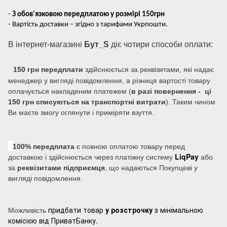
-
З обов'язковою передплатою у розмірі 150грн
- Вартість доставки – згідно з тарифами Укрпошти.
В інтернет-магазині
Бут_S
діє чотири способи оплати:
150 грн передплати
здійснюється за реквізитами, які надає
менеджер у вигляді повідомлення, а різниця вартості товару
оплачується накладеним платежем (
в разі повернення - ці
150 грн списуються на транспортні витрати
). Таким чином
Ви маєте змогу оглянути і приміряти взуття.
100% передплата
є повною оплатою товару перед
LiqPay
доставкою і здійснюється через платіжну систему
або
за
реквізитами підприємця
, що надаються Покупцеві у
вигляді повідомлення.
придбати товар
у розстрочку
з мінімальною
Можливість
комісією від ПриватБанку.