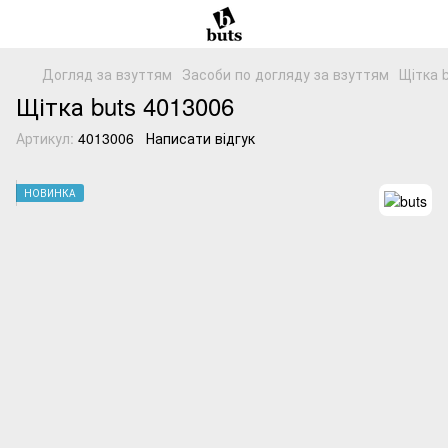
Догляд за взуттям
Засоби по догляду за взуттям
Щітка 
Щітка buts 4013006
Артикул:
4013006
Написати відгук
НОВИНКА