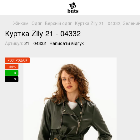
Жінкам
Одяг
Верхній одяг
Куртка Zlly 21 - 04332, Зелен
Куртка Zlly 21 - 04332
Артикул:
21 - 04332
Написати відгук
РОЗПРОДАЖ
−50%
3
3