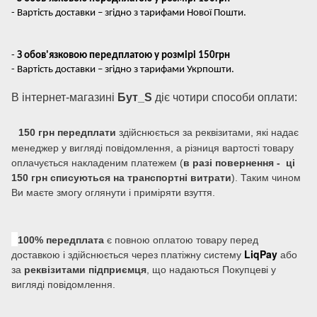
- Вартість доставки – згідно з тарифами Нової Пошти.
-
З обов'язковою передплатою у розмірі 150грн
- Вартість доставки – згідно з тарифами Укрпошти.
В інтернет-магазині
Бут_S
діє чотири способи оплати:
150 грн передплати
здійснюється за реквізитами, які надає
менеджер у вигляді повідомлення, а різниця вартості товару
оплачується накладеним платежем (
в разі повернення - ці
150 грн списуються на транспортні витрати
). Таким чином
Ви маєте змогу оглянути і приміряти взуття.
100% передплата
є повною оплатою товару перед
LiqPay
доставкою і здійснюється через платіжну систему
або
за
реквізитами підприємця
, що надаються Покупцеві у
вигляді повідомлення.