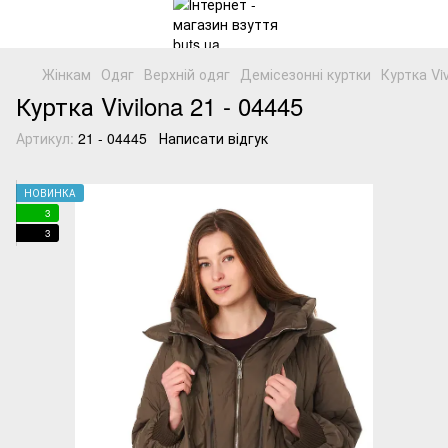
Жінкам
Одяг
Верхній одяг
Демісезонні куртки
Куртка Vi
Куртка Vivilona 21 - 04445
Артикул:
21 - 04445
Написати відгук
НОВИНКА
3
3