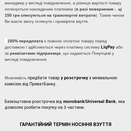
менеджер у вигляді повідомлення, а різниця вартості товару
оплачується накладеним платежем (
в разі повернення - ці
150 грн списуються на транспортні витрати
). Таким чином
Ви маєте змогу оглянути і приміряти взуття.
100% передплата
є повною оплатою товару перед
LiqPay
доставкою і здійснюється через платіжну систему
або
за
реквізитами підприємця
, що надаються Покупцеві у
вигляді повідомлення.
придбати товар
у розстрочку
з мінімальною
Можливість
комісією від ПриватБанку.
Безкоштовна розстрочка від
monobank/Universal Bank
, яка
дозволяє розбити покупку на 3 частини.
ГАРАНТІЙНИЙ ТЕРМІН НОСІННЯ ВЗУТТЯ