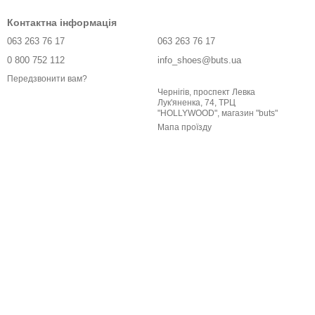
Контактна інформація
063 263 76 17
063 263 76 17
0 800 752 112
info_shoes@buts.ua
Передзвонити вам?
Чернігів, проспект Левка
Лук'яненка, 74, ТРЦ
"HOLLYWOOD", магазин "buts"
Мапа проїзду