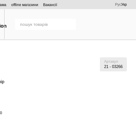
Рус
Укр
рама
offline магазини
Вакансії
Артикул
21 - 03266
лір