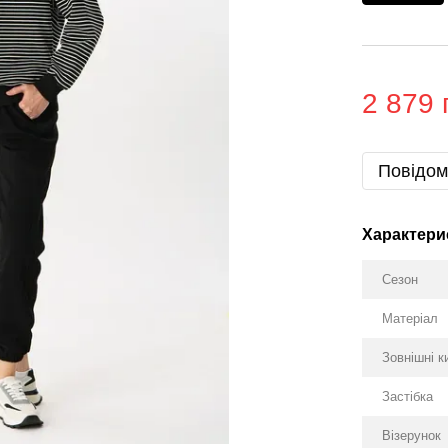
2 879 
Повідом
Характери
Сезон
Матеріал
Зовнішні к
Застібка
Візерунок