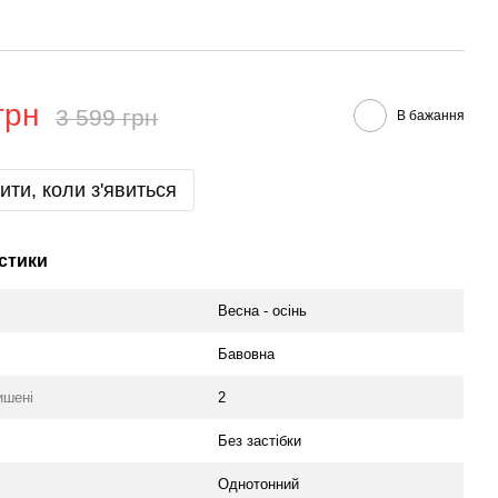
грн
3 599 грн
В бажання
ити, коли з'явиться
стики
Весна - осінь
Бавовна
ишені
2
Без застібки
Однотонний