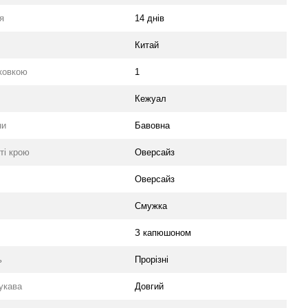
я
14 днів
Китай
аковкою
1
Кежуал
ни
Бавовна
ті крою
Оверсайз
Оверсайз
Смужка
З капюшоном
ь
Прорізні
укава
Довгий