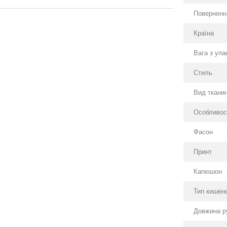
Поверненн
Країна
Вага з уп
Стиль
Вид ткани
Особливос
Фасон
Принт
Капюшон
Тип кишен
Довжина р