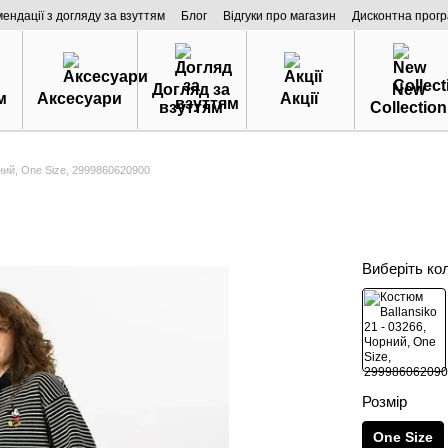
мендації з догляду за взуттям
Блог
Відгуки про магазин
Дисконтна прог
Догляд за
New
м
Аксесуари
Акції
взуттям
Collection
рний, One Size, 2999860620900
Виберіть ко
Розмір
One Size