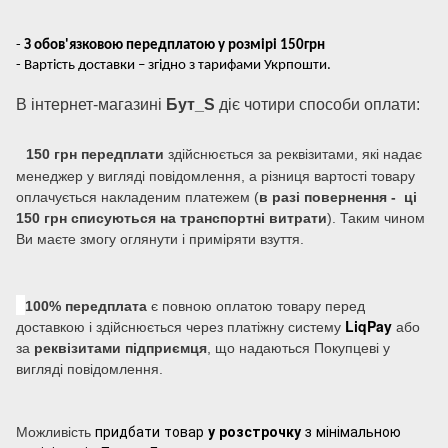
-
З обов'язковою передплатою у розмірі 150грн
- Вартість доставки – згідно з тарифами Укрпошти.
В інтернет-магазині
Бут_S
діє чотири способи оплати:
150 грн передплати
здійснюється за реквізитами, які надає
менеджер у вигляді повідомлення, а різниця вартості товару
оплачується накладеним платежем (
в разі повернення - ці
150 грн списуються на транспортні витрати
). Таким чином
Ви маєте змогу оглянути і приміряти взуття.
100% передплата
є повною оплатою товару перед
LiqPay
доставкою і здійснюється через платіжну систему
або
за
реквізитами підприємця
, що надаються Покупцеві у
вигляді повідомлення.
придбати товар
у розстрочку
з мінімальною
Можливість