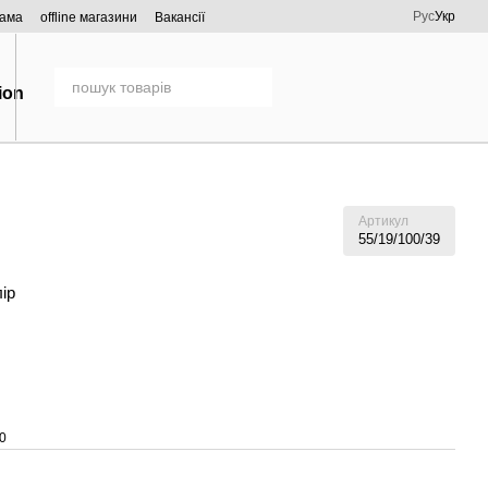
Рус
Укр
рама
offline магазини
Вакансії
Артикул
55/19/100/39
лір