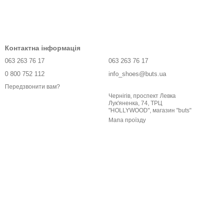
Контактна інформація
063 263 76 17
063 263 76 17
0 800 752 112
info_shoes@buts.ua
Передзвонити вам?
Чернігів, проспект Левка
Лук'яненка, 74, ТРЦ
"HOLLYWOOD", магазин "buts"
Мапа проїзду