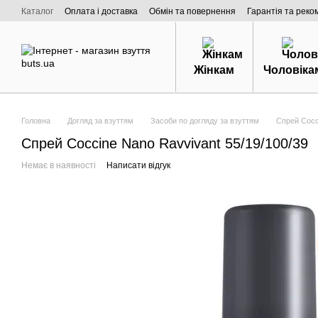
Перейти к основному контенту
Каталог
Оплата і доставка
Обмін та повернення
Гарантія та реко
Договір публічної оферти
Про нас
Жінкам
Чоловіка
Головна
Догляд за взуттям
Засоби по догляду за взуттям
Спрей Cocci
Спрей Coccine Nano Ravvivant 55/19/100/39
Немає в наявності
Написати відгук