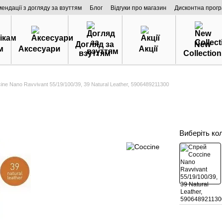
мендації з догляду за взуттям
Блог
Відгуки про магазин
Дисконтна прог
Догляд за
New
м
Аксесуари
Акції
взуттям
Collection
ne Nano Ravvivant 55/19/100/39, 39 Natural Leather, 5906489211300
Виберіть ко