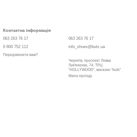
Контактна інформація
063 263 76 17
063 263 76 17
0 800 752 112
info_shoes@buts.ua
Передзвонити вам?
Чернігів, проспект Левка
Лук'яненка, 74, ТРЦ
"HOLLYWOOD", магазин "buts"
Мапа проїзду