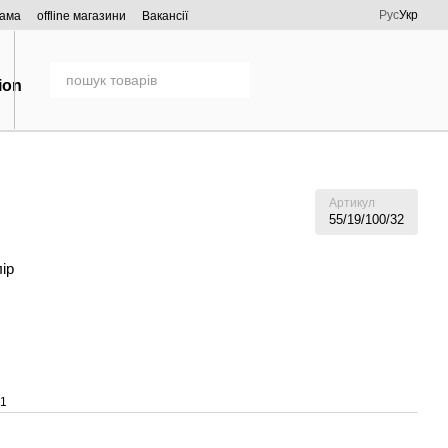
Рус
Укр
рама
offline магазини
Вакансії
Артикул
55/19/100/32
лір