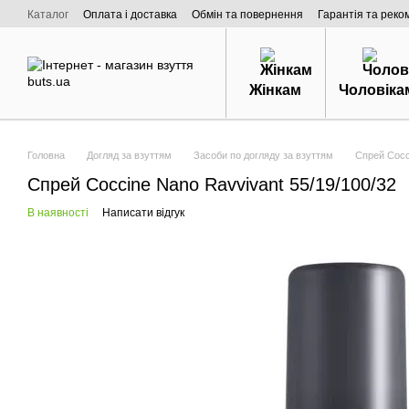
Перейти к основному контенту
Каталог
Оплата і доставка
Обмін та повернення
Гарантія та реко
Договір публічної оферти
Про нас
Жінкам
Чоловіка
Головна
Догляд за взуттям
Засоби по догляду за взуттям
Спрей Cocc
Спрей Coccine Nano Ravvivant 55/19/100/32
В наявності
Написати відгук