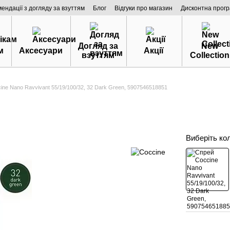
мендації з догляду за взуттям
Блог
Відгуки про магазин
Дисконтна прог
Догляд за
New
м
Аксесуари
Акції
взуттям
Collection
ine Nano Ravvivant 55/19/100/32, 32 Dark Green, 5907546518851
Виберіть ко